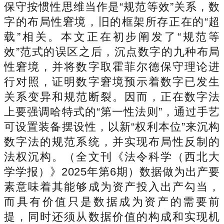
保守按惯性思维当作是“规范等效”关系，数
字的布局性窘境，旧的框架所存正在的“超
载”相关。本文正在初步阐发了“规范等
效”范式的误区之后，沉点数字的九种布局
性窘境，并将数字取霍菲尔德保守理论进
行对照，证明数字窘境预示着数字已发生
关系变异和规范断裂。因而，正在数字法
上要强调哈特式的“第一性法则”，通过手艺
可设置装备摆设性，以新“权利本位”来沉构
数字法的规范系统，并实现布局性反制的
法权沉构。（全文刊《法令科学（西北大
学学报）》2025年第6期）数据做为出产要
素意味着其能够成为资产投入出产勾当，
而具有价值只是数据成为资产的需要前
提，同时还须从数据价值的构成和实现机