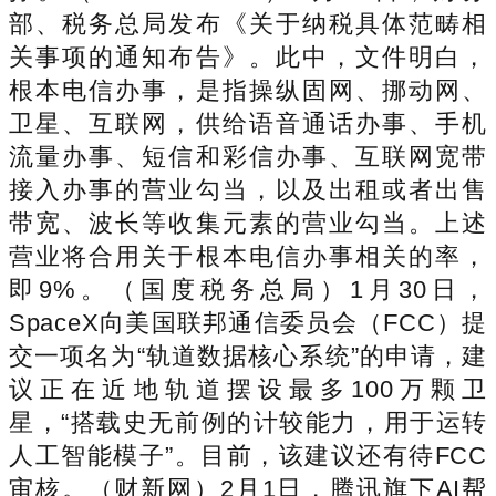
部、税务总局发布《关于纳税具体范畴相
关事项的通知布告》。此中，文件明白，
根本电信办事，是指操纵固网、挪动网、
卫星、互联网，供给语音通话办事、手机
流量办事、短信和彩信办事、互联网宽带
接入办事的营业勾当，以及出租或者出售
带宽、波长等收集元素的营业勾当。上述
营业将合用关于根本电信办事相关的率，
即9%。（国度税务总局）1月30日，
SpaceX向美国联邦通信委员会（FCC）提
交一项名为“轨道数据核心系统”的申请，建
议正在近地轨道摆设最多100万颗卫
星，“搭载史无前例的计较能力，用于运转
人工智能模子”。目前，该建议还有待FCC
审核。（财新网）2月1日，腾讯旗下AI帮