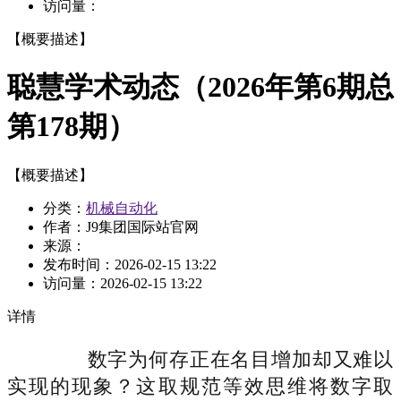
访问量：
【概要描述】
聪慧学术动态（2026年第6期总
第178期）
【概要描述】
分类：
机械自动化
作者：J9集团国际站官网
来源：
发布时间：
2026-02-15 13:22
访问量：
2026-02-15 13:22
详情
数字为何存正在名目增加却又难以
实现的现象？这取规范等效思维将数字取