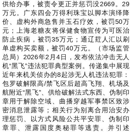
供给办事，被责令更正并惩罚没2669。29
万元。广东四会万得利珠宝以脚本演绎降
价、虚构外商急售并玉石疗效，被罚50万
元；上海老糖友将保健食物宣传为可医治
防止疾病，被罚35万元；通辽荭人汇以刷
单虚构买卖额，被罚40万元。（市场监管
总局）2026年2月4日，发布依法冲击无人
机“黑飞”违法犯罪典型案例。传递集中展现
近年来机关侦办的8起涉无人机违法犯罪：
包罗破解限高/禁飞区后超高飞翔、机场及
航附近“黑飞”、供给破解法式东西、伪制印
章用于解除空域、曲播穿越军事禁区致涉
密消息泄露等；相关行为别离合用治安办
理惩罚、以方式风险公共平安罪、伪制印
章罪、泄露国度奥秘罪等逃责。并引述