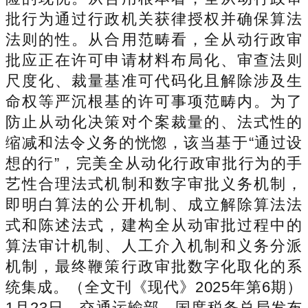
批行为通过行政机关获律授权并确保算法
法则的性。从合用范畴看，全从动行政审
批应正在许可申请材料布局化、审查法则
尺度化、裁量基准可代码化且解除涉及生
命权等严沉根基的许可事项范畴内。为了
防止从动化决策对个案裁量的、法式性的
缩减和法令义务的恍惚，该当基于“通过设
想的行”，完美全从动化行政审批行为的手
艺性合理法式机制和数字审批义务机制，
即明白算法的公开机制、成立解除算法法
式和陈述法式，建构全从动审批过程中的
算法审计机制、人工介入机制和义务分派
机制，最终鞭策行政审批数字化取化的系
统集成。（全文刊《现代》2025年第6期）
1月23日，交通运输部、国度税务总局发布