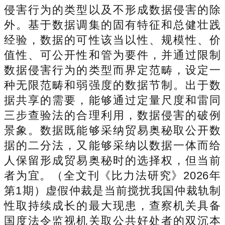
侵害行为的类型以及不形成数据侵害的除
外。基于数据调集的固有特征和总健壮践
经验，数据的可性该当以性、规模性、价
值性、可公开性和管为要件，并通过限制
数据侵害行为的类型而界定范畴，设定一
种无限范畴和弱强度的数据节制。出于数
据共享的需要，能够通过定量尺度和雷同
三步查验法的合理利用，数据侵害的破例
景象。数据既能够采纳贸易奥秘取公开数
据的二分法，又能够采纳以数据一体而给
人保留形成贸易奥秘时的选择权，但当前
者为宜。（全文刊《比力法研究》2026年
第1期）虚假仲裁是当前搅扰我国仲裁轨制
性取持续成长的最大现患，查察机关具备
国度法令监视机关取公共好处者的双沉本