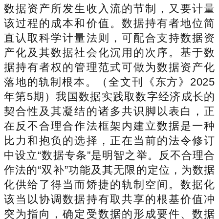
数据资产所发生收入流的节制，又要计量
该过程的成本和价值。数据持有者地位简
直认取科学计量法则，可配合支持数据资
产化及其数据社会化沉用的次序。基于数
据持有者权的管理范式可做为数据资产化
落地的轨制根本。（全文刊《东方》2025
年第5期）我国数据实践取数字经济成长的
契合性及其凝结的诸多共识脚以表白，正
在反不合理合作法框架内建立数据是一种
比力和抱负的选择，正在当前的法令修订
中设立“数据专条”是明智之举。反不合理合
作法的“双补”功能及其无限的定位，为数据
化供给了得当而矫捷的轨制空间。数据化
该当以协调数据持有取共享的根基价值冲
突为指向，确定受数据的形成要件、数据