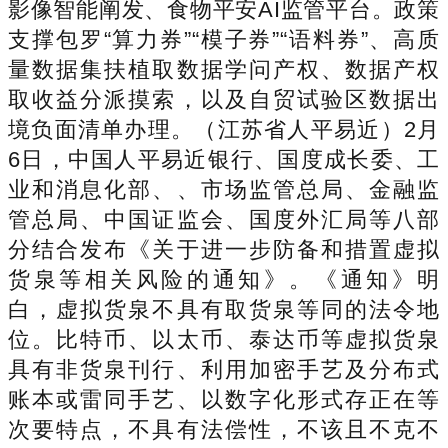
影像智能阐发、食物平安AI监管平台。政策
支撑包罗“算力券”“模子券”“语料券”、高质
量数据集扶植取数据学问产权、数据产权
取收益分派摸索，以及自贸试验区数据出
境负面清单办理。（江苏省人平易近）2月
6日，中国人平易近银行、国度成长委、工
业和消息化部、、市场监管总局、金融监
管总局、中国证监会、国度外汇局等八部
分结合发布《关于进一步防备和措置虚拟
货泉等相关风险的通知》。《通知》明
白，虚拟货泉不具有取货泉等同的法令地
位。比特币、以太币、泰达币等虚拟货泉
具有非货泉刊行、利用加密手艺及分布式
账本或雷同手艺、以数字化形式存正在等
次要特点，不具有法偿性，不该且不克不