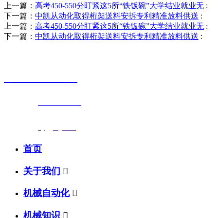
上一篇：
高考450-550分盯紧这5所“铁饭碗”大学结业就业无
:
下一篇：
中凯从动化取得桁架送料安拆专利精准放料供送
:
上一篇：
高考450-550分盯紧这5所“铁饭碗”大学结业就业无
:
下一篇：
中凯从动化取得桁架送料安拆专利精准放料供送
:
销售热线
0523-87590811
联系电话：
0523-87590811
传真号码：0523-87686463
邮箱地址：
nj@jsnj.com
首页
关于我们

机械自动化

机械知识
