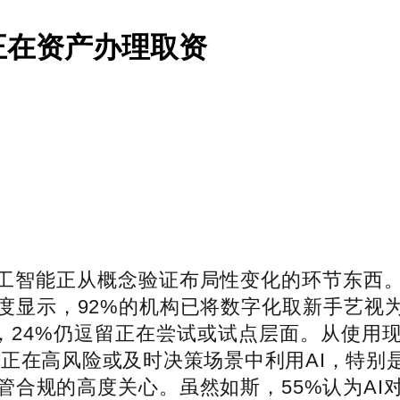
正在资产办理取资
正从概念验证布局性变化的环节东西。Beari
度显示，92%的机构已将数字化取新手艺视为
，24%仍逗留正在尝试或试点层面。从使用现
未正在高风险或及时决策场景中利用AI，特
合规的高度关心。虽然如斯，55%认为AI