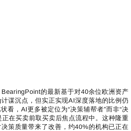
ngPoint的最新基于对40余位欧洲资产
计谋沉点，但实正实现AI深度落地的比例仍
状看，AI更多被定位为“决策辅帮者”而非“决
别是正在买卖前取买卖后焦点流程中。这种隆重
对决策质量带来了改善，约40%的机构已正在