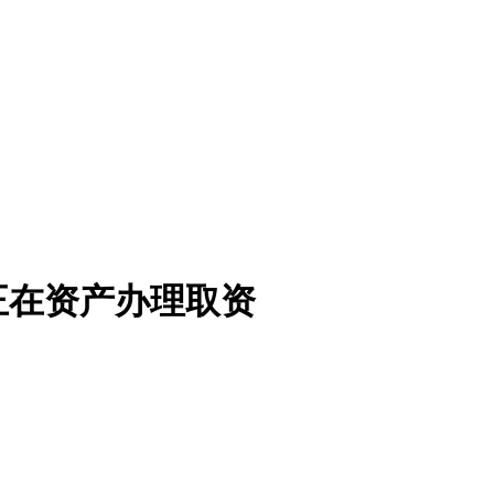
正在资产办理取资