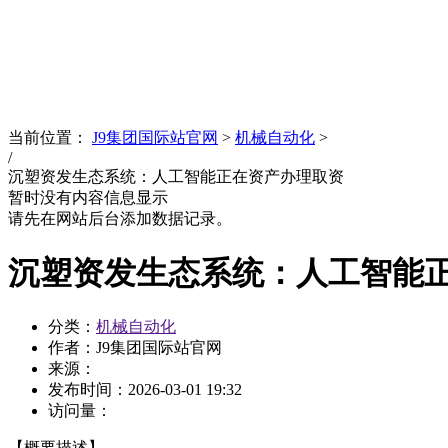
News
文化品牌
当前位置：
J9集团国际站官网
>
机械自动化
>
/
沉塑资发生态系统：人工智能正在资产办理取资
暂时没有内容信息显示
请先在网站后台添加数据记录。
沉塑资发生态系统：人工智能
分类：
机械自动化
作者：J9集团国际站官网
来源：
发布时间：
2026-03-01 19:32
访问量：
【概要描述】