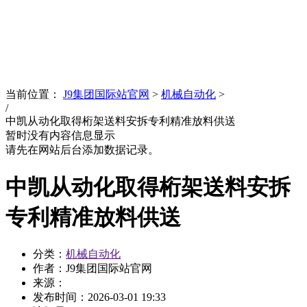
News
文化品牌
当前位置：
J9集团国际站官网
>
机械自动化
>
/
中凯从动化取得桁架送料安拆专利精准放料供送
暂时没有内容信息显示
请先在网站后台添加数据记录。
中凯从动化取得桁架送料安拆
专利精准放料供送
分类：
机械自动化
作者：J9集团国际站官网
来源：
发布时间：
2026-03-01 19:33