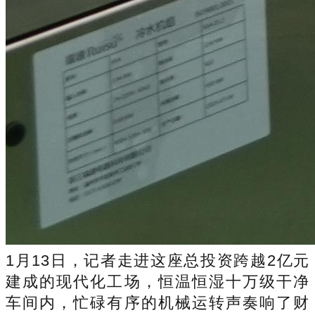
1月13日，记者走进这座总投资跨越2亿元
建成的现代化工场，恒温恒湿十万级干净
车间内，忙碌有序的机械运转声奏响了财