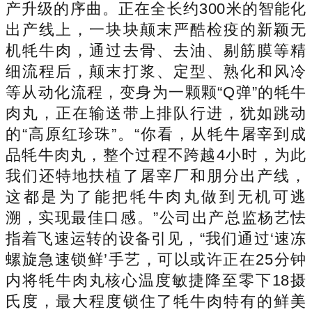
产升级的序曲。正在全长约300米的智能化
出产线上，一块块颠末严酷检疫的新颖无
机牦牛肉，通过去骨、去油、剔筋膜等精
细流程后，颠末打浆、定型、熟化和风冷
等从动化流程，变身为一颗颗“Q弹”的牦牛
肉丸，正在输送带上排队行进，犹如跳动
的“高原红珍珠”。“你看，从牦牛屠宰到成
品牦牛肉丸，整个过程不跨越4小时，为此
我们还特地扶植了屠宰厂和朋分出产线，
这都是为了能把牦牛肉丸做到无机可逃
溯，实现最佳口感。”公司出产总监杨艺怯
指着飞速运转的设备引见，“我们通过‘速冻
螺旋急速锁鲜’手艺，可以或许正在25分钟
内将牦牛肉丸核心温度敏捷降至零下18摄
氏度，最大程度锁住了牦牛肉特有的鲜美