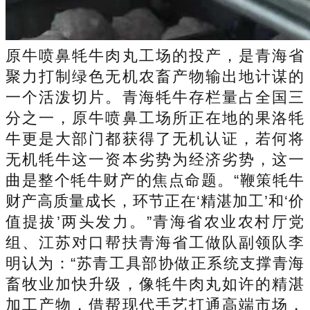
原牛喷鼻牦牛肉丸工场的投产，是青海省
聚力打制绿色无机农畜产物输出地计谋的
一个活泼切片。青海牦牛存栏量占全国三
分之一，原牛喷鼻工场所正在地的果洛牦
牛更是大部门都获得了无机认证，若何将
无机牦牛这一资本劣势为经济劣势，这一
曲是整个牦牛财产的焦点命题。“鞭策牦牛
财产高质量成长，环节正在‘精湛加工’和‘价
值提拔’两头发力。”青海省农业农村厅党
组、江苏对口帮扶青海省工做队副领队李
明认为：“苏青工具部协做正系统支撑青海
畜牧业加快升级，像牦牛肉丸如许的精湛
加工产物，借帮现代手艺打通高端市场，