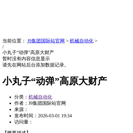
News
文化品牌
当前位置：
J9集团国际站官网
>
机械自动化
>
/
小丸子“动弹”高原大财产
暂时没有内容信息显示
请先在网站后台添加数据记录。
小丸子“动弹”高原大财产
分类：
机械自动化
作者：J9集团国际站官网
来源：
发布时间：
2026-03-01 19:34
访问量：
【概要描述】