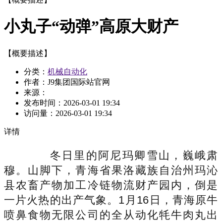
小丸子“动弹”高原大财产
【概要描述】
分类：
机械自动化
作者：J9集团国际站官网
来源：
发布时间：
2026-03-01 19:34
访问量：
2026-03-01 19:34
详情
冬日里的阿尼玛卿雪山，巍峨肃
穆。山脚下，青海省果洛藏族自治州玛沁
县农畜产物加工冷链物流财产园内，倒是
一片火热的出产气象。1月16日，青海原牛
喷鼻食物无限公司的全从动化牦牛肉丸出