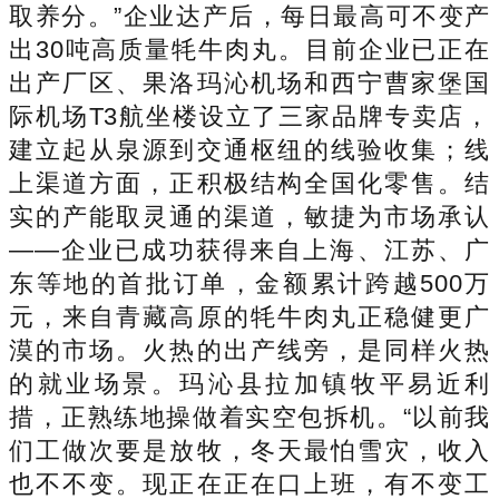
取养分。”企业达产后，每日最高可不变产
出30吨高质量牦牛肉丸。目前企业已正在
出产厂区、果洛玛沁机场和西宁曹家堡国
际机场T3航坐楼设立了三家品牌专卖店，
建立起从泉源到交通枢纽的线验收集；线
上渠道方面，正积极结构全国化零售。结
实的产能取灵通的渠道，敏捷为市场承认
——企业已成功获得来自上海、江苏、广
东等地的首批订单，金额累计跨越500万
元，来自青藏高原的牦牛肉丸正稳健更广
漠的市场。火热的出产线旁，是同样火热
的就业场景。玛沁县拉加镇牧平易近利
措，正熟练地操做着实空包拆机。“以前我
们工做次要是放牧，冬天最怕雪灾，收入
也不不变。现正在正在口上班，有不变工