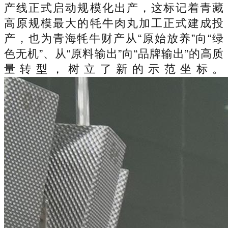
产线正式启动规模化出产，这标记着青藏
高原规模最大的牦牛肉丸加工正式建成投
产，也为青海牦牛财产从“原始放养”向“绿
色无机”、从“原料输出”向“品牌输出”的高质
量转型，树立了新的示范坐标。