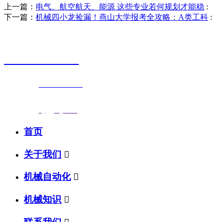
上一篇：
电气、航空航天、能源 这些专业若何规划才能稳
:
下一篇：
机械四小龙捡漏！燕山大学报考全攻略：A类工科
:
销售热线
0523-87590811
联系电话：
0523-87590811
传真号码：0523-87686463
邮箱地址：
nj@jsnj.com
首页
关于我们

机械自动化

机械知识
