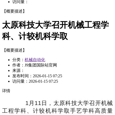
访问量：
【概要描述】
太原科技大学召开机械工程学
科、计较机科学取
【概要描述】
分类：
机械自动化
作者：J9集团国际站官网
来源：
发布时间：
2026-01-15 07:25
访问量：
2026-01-15 07:25
详情
1月11日，太原科技大学召开机械
工程学科、计较机科学取手艺学科高质量