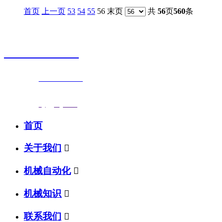
首页
上一页
53
54
55
56 末页
共
56
页
560
条
销售热线
0523-87590811
联系电话：
0523-87590811
传真号码：0523-87686463
邮箱地址：
nj@jsnj.com
首页
关于我们

机械自动化

机械知识

联系我们
