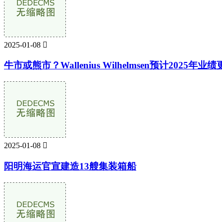
2025-01-08

牛市或熊市？Wallenius Wilhelmsen预计2025年业
2025-01-08

阳明海运官宣建造13艘集装箱船