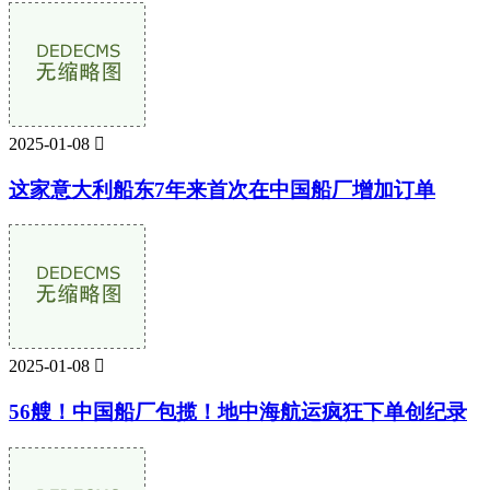
2025-01-08

这家意大利船东7年来首次在中国船厂增加订单
2025-01-08

56艘！中国船厂包揽！地中海航运疯狂下单创纪录