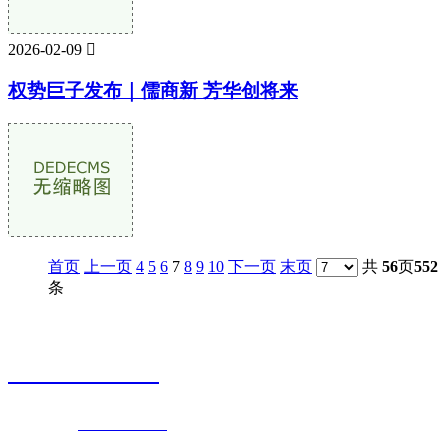
2026-02-09

权势巨子发布｜儒商新 芳华创将来
首页
上一页
4
5
6
7
8
9
10
下一页
末页
共
56
页
552
条
销售热线
0523-87590811
联系电话：
0523-87590811