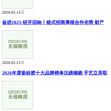
2026-02-14

奋进2025·经开回响丨链式招商厚植合作劣势 财产
2026-02-13

2026年度瓷砖胶十大品牌榜单沉磅揭晓 手艺立异取