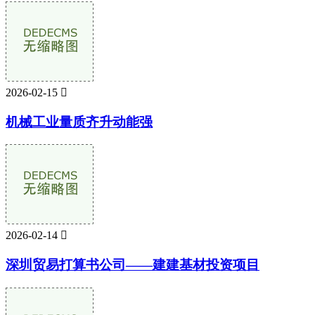
2026-02-15

机械工业量质齐升动能强
2026-02-14

深圳贸易打算书公司——建建基材投资项目