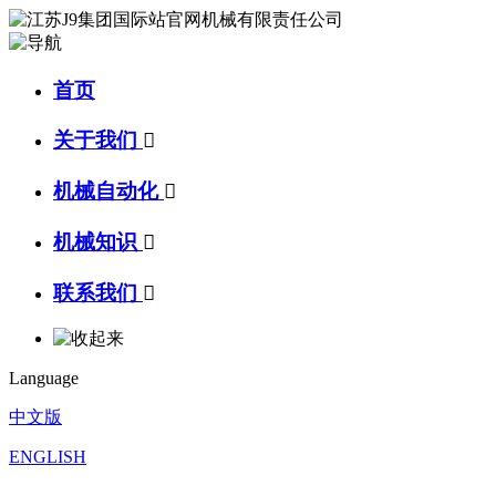
首页
关于我们

机械自动化

机械知识

联系我们

Language
中文版
ENGLISH