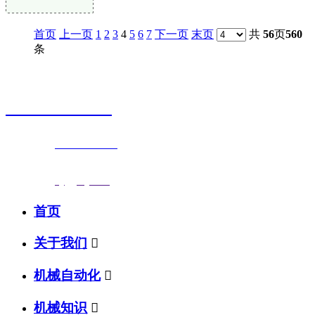
首页
上一页
1
2
3
4
5
6
7
下一页
末页
共
56
页
560
条
销售热线
0523-87590811
联系电话：
0523-87590811
传真号码：0523-87686463
邮箱地址：
nj@jsnj.com
首页
关于我们

机械自动化

机械知识
