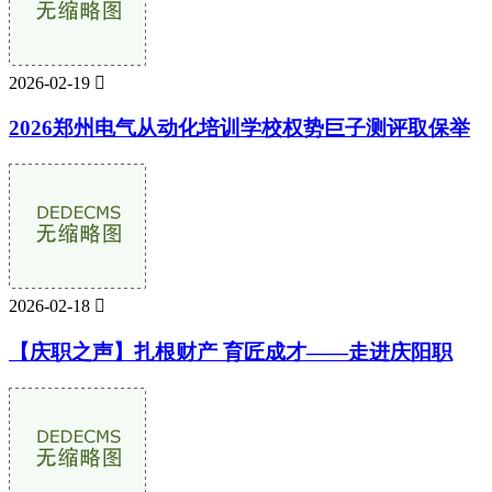
2026-02-19

2026郑州电气从动化培训学校权势巨子测评取保举
2026-02-18

【庆职之声】扎根财产 育匠成才——走进庆阳职