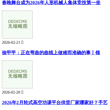
春晚舞台成为2026年人形机械人集体竞技第一坐
2026-02-21

徐甲甲：正在弯曲的曲线上做难而准确的事丨领
2026-02-20

2026年2月轮式高空功课平台供货厂家哪家好？手艺