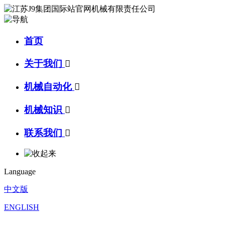
首页
关于我们

机械自动化

机械知识

联系我们

Language
中文版
ENGLISH