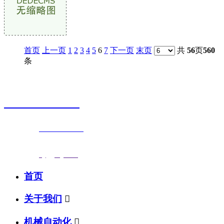
首页
上一页
1
2
3
4
5
6
7
下一页
末页
共
56
页
560
条
销售热线
0523-87590811
联系电话：
0523-87590811
传真号码：0523-87686463
邮箱地址：
nj@jsnj.com
首页
关于我们

机械自动化
